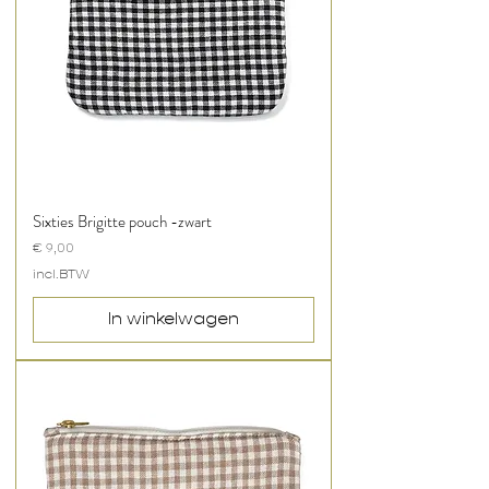
Sixties Brigitte pouch -zwart
Prijs
€ 9,00
incl.BTW
In winkelwagen