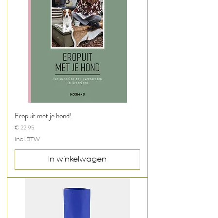
Eropuit met je hond!
Prijs
€ 22,95
incl.BTW
In winkelwagen