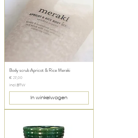
Body scrub Apricot & Rice Meraki
Prijs
€ 27,00
incl.BTW
In winkelwagen