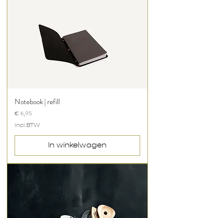
Notebook | refill
Prijs
€ 6,95
incl.BTW
In winkelwagen