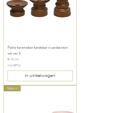
Padre keramieken kandelaar in aardetinten
set van 3
Prijs
€ 45,00
incl.BTW
In winkelwagen
Nieuw