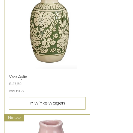
Vaas Aylin
Prijs
€ 37,50
incl.BTW
In winkelwagen
Nieuw