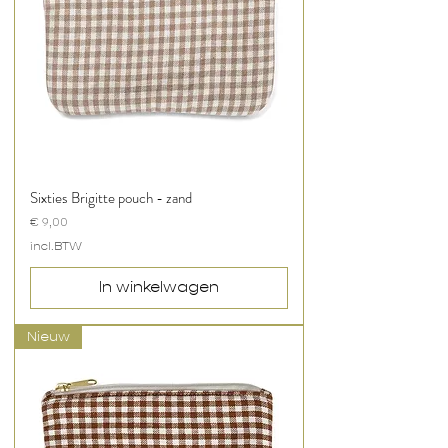
Sixties Brigitte pouch - zand
Prijs
€ 9,00
incl.BTW
In winkelwagen
Nieuw