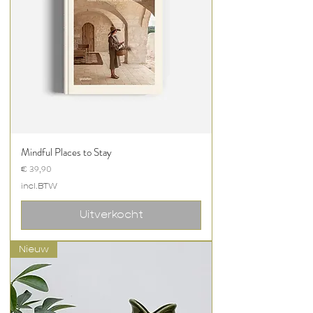
Mindful Places to Stay
Prijs
€ 39,90
incl.BTW
Uitverkocht
Nieuw