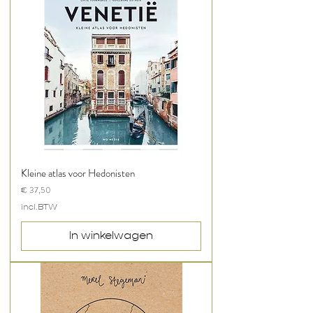
Kleine atlas voor Hedonisten
Prijs
€ 37,50
incl.BTW
In winkelwagen