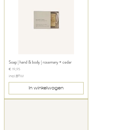
Soap | hand & body | rosemary + cedar
Prijs
€ 19,95
incl.BTW
In winkelwagen