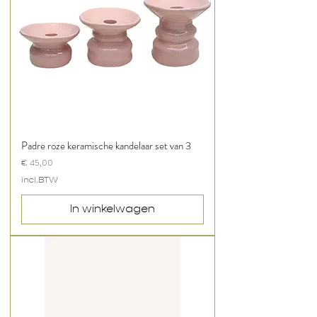
Padre roze keramische kandelaar set van 3
Prijs
€ 45,00
incl.BTW
In winkelwagen