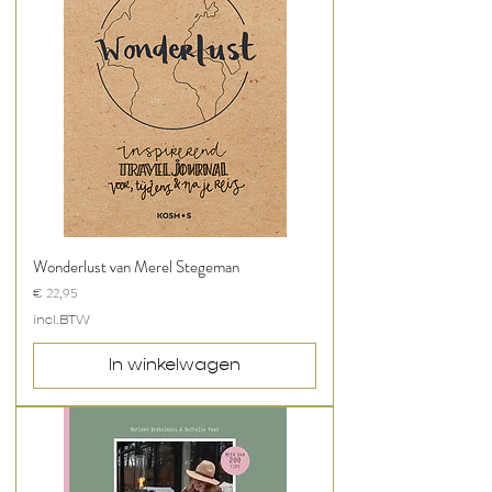
Wonderlust van Merel Stegeman
Prijs
€ 22,95
incl.BTW
In winkelwagen