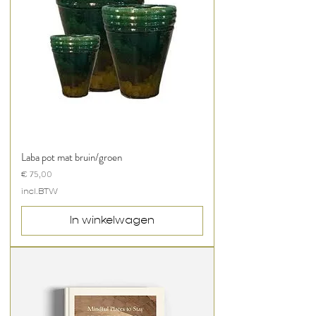
Laba pot mat bruin/groen
Prijs
€ 75,00
incl.BTW
In winkelwagen