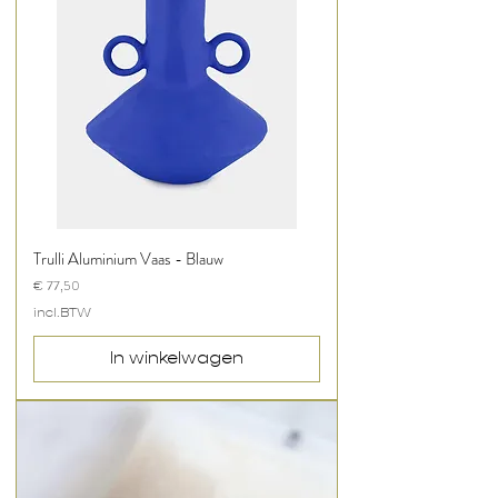
Trulli Aluminium Vaas - Blauw
Prijs
€ 77,50
incl.BTW
In winkelwagen