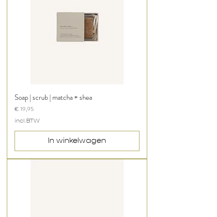
Soap | scrub | matcha + shea
Prijs
€ 19,95
incl.BTW
In winkelwagen