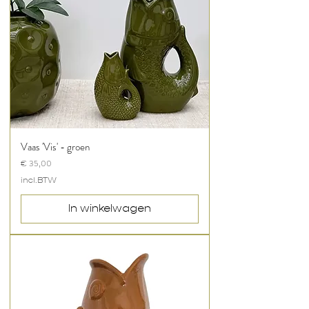
Vaas 'Vis' - groen
Prijs
€ 35,00
incl.BTW
In winkelwagen