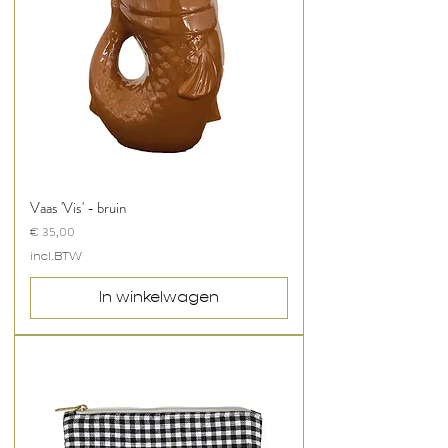
Vaas 'Vis' - bruin
Prijs
€ 35,00
incl.BTW
In winkelwagen