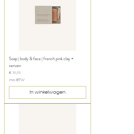
Soap | body & face | french pink clay +
vervain
Prijs
€ 19,95
incl.BTW
In winkelwagen