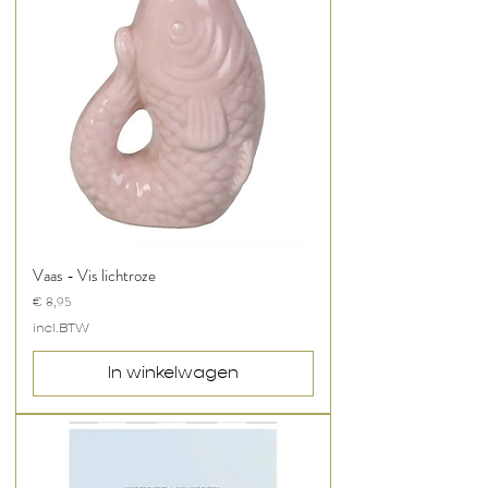
Vaas - Vis lichtroze
Prijs
€ 8,95
incl.BTW
In winkelwagen