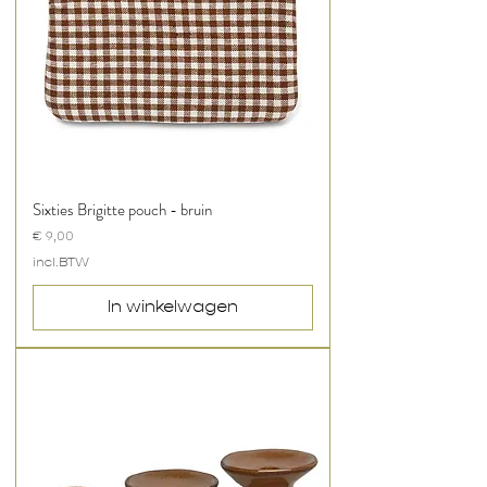
Sixties Brigitte pouch - bruin
Prijs
€ 9,00
incl.BTW
In winkelwagen