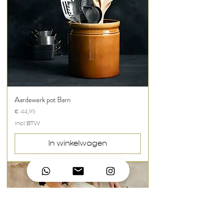
Aardewerk pot Barn
Prijs
€ 44,95
incl.BTW
In winkelwagen