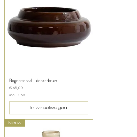
Bogno schaal - donkerbruin
Prijs
€ 65,00
incl.BTW
In winkelwagen
Nieuw