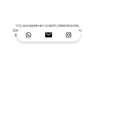
Wij accepteren credit-/debitcards,
iDeal en pinbetalingen in onze winkel.
BTW-nummer NL866242867B01 | KvK-
nummer
92995306
Contact
Mary's Place Store
0619332022
contact@marysplacestore.nl