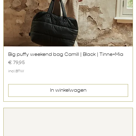
Snel overzicht
Big puffy weekend bag Camill | Black | Tinne+Mia
Prijs
€ 79,95
incl.BTW
In winkelwagen