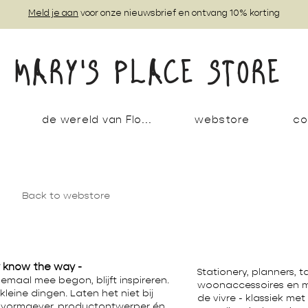
Meld je aan
voor onze nieuwsbrief en ontvang 10% korting
MARY'S PLACE STORE
de wereld van Flo...
webstore
co
Back to webstore
y know the way -
Stationery, planners,
emaal mee begon, blijft inspireren.
woonaccessoires en me
leine dingen. Laten het niet bij
de vivre - klassiek me
ch vormgever, productontwerper én