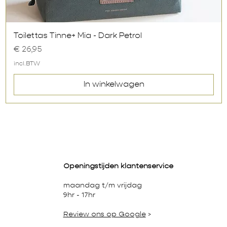
Snel overzicht
Toilettas Tinne+ Mia - Dark Petrol
Prijs
€ 26,95
incl.BTW
In winkelwagen
Openingstijden klantenservice
maandag t/m vrijdag
9hr - 17hr
Review ons op Google
>