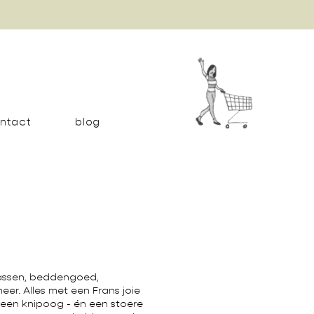
ntact
blog
 tassen, beddengoed,
er. Alles met een Frans joie
t een knipoog - én een stoere