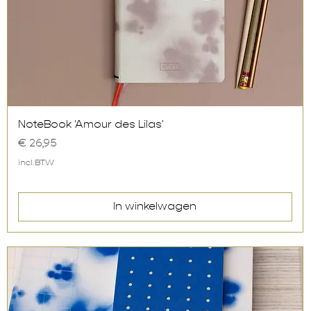
Snel overzicht
NoteBook 'Amour des Lilas'
Prijs
€ 26,95
incl.BTW
In winkelwagen