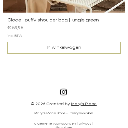
Snel overzicht
Clode | puffy shoulder bag | jungle green
Prijs
€ 59,95
incl.BTW
In winkelwagen
© 2026 Created by
Mary's Place
Mary's Place Store - lifestylewinkel
algemene voorwaarden
|
privacy
|
disclaimer