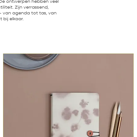
. De ontwerpen hebben veel
liteit. Zijn verrassend,
 – van agenda tot tas, van
 bij elkaar.