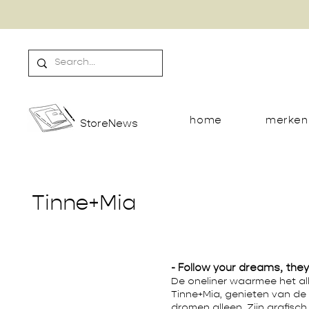
home
merken
StoreNews
Tinne+Mia
- Follow your dreams, the
De oneliner waarmee het all
Tinne+Mia, genieten van de k
dromen alleen. Zijn grafis