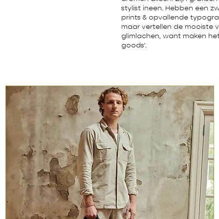
stylist ineen. Hebben een z
prints & opvallende typogra
maar vertellen de mooiste v
glimlachen, want maken het 
goods’.