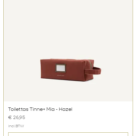
Snel overzicht
Toilettas Tinne+ Mia - Hazel
Prijs
€ 26,95
incl.BTW