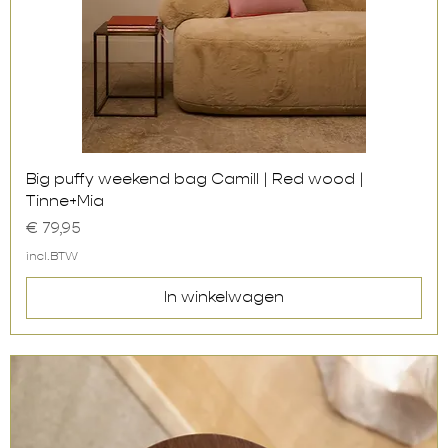
Snel overzicht
Big puffy weekend bag Camill | Red wood |
Tinne+Mia
Prijs
€ 79,95
incl.BTW
In winkelwagen