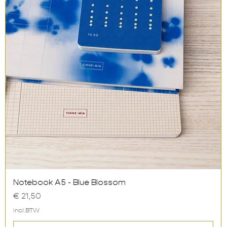
Snel overzicht
Notebook A5 - Blue Blossom
Prijs
€ 21,50
incl.BTW