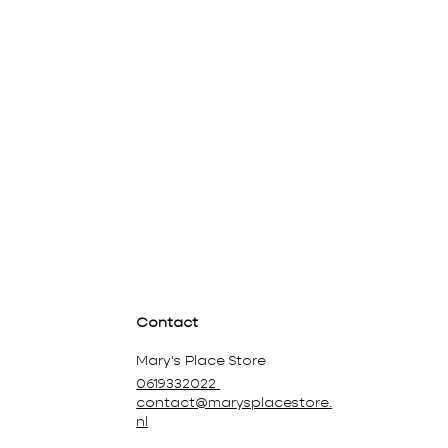
Contact
Mary's Place Store
0619332022
contact@marysplacestore.
nl