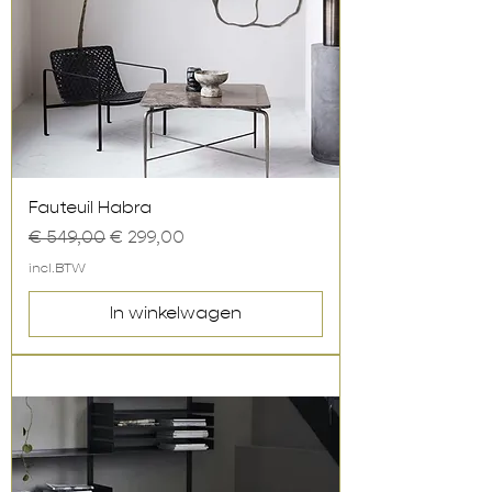
Fauteuil Habra
Normale prijs
Verkoopprijs
€ 549,00
€ 299,00
incl.BTW
In winkelwagen