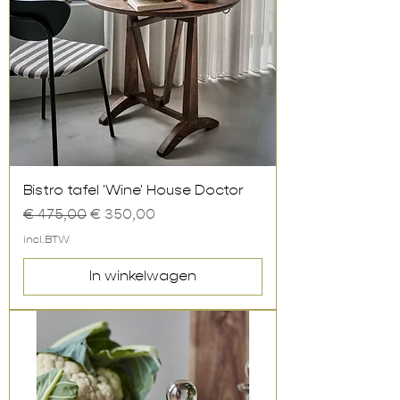
Bistro tafel 'Wine' House Doctor
Normale prijs
Verkoopprijs
€ 475,00
€ 350,00
incl.BTW
In winkelwagen