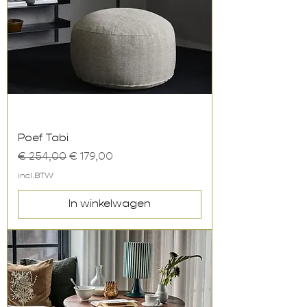
Poef Tabi
Normale prijs
Verkoopprijs
€ 254,00
€ 179,00
incl.BTW
In winkelwagen