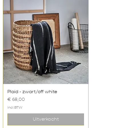
Plaid - zwart/off white
Prijs
€ 68,00
incl.BTW
Uitverkocht