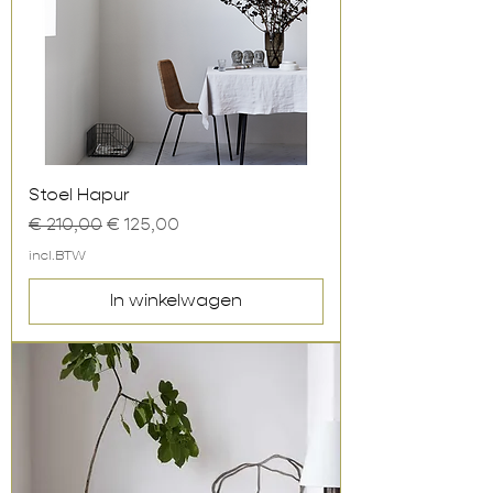
Stoel Hapur
Normale prijs
Verkoopprijs
€ 210,00
€ 125,00
incl.BTW
In winkelwagen