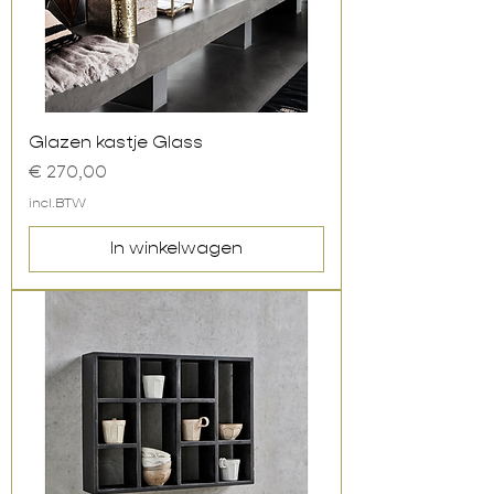
Glazen kastje Glass
Prijs
€ 270,00
incl.BTW
In winkelwagen