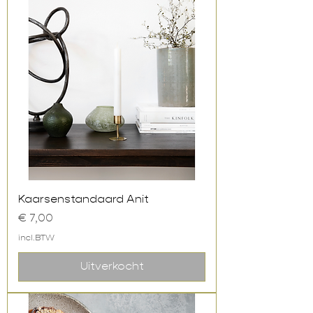
Kaarsenstandaard Anit
Prijs
€ 7,00
incl.BTW
Uitverkocht