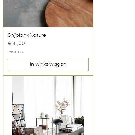
Snijplank Nature
Prijs
€ 41,00
incl.BTW
In winkelwagen