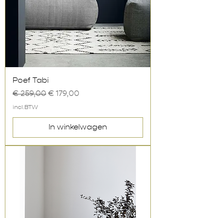
Poef Tabi
Normale prijs
Verkoopprijs
€ 259,00
€ 179,00
incl.BTW
In winkelwagen