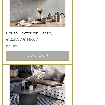
House Doctor rek Display
Normale prijs
Verkoopprijs
€ 229,00
€ 149,00
incl.BTW
Uitverkocht