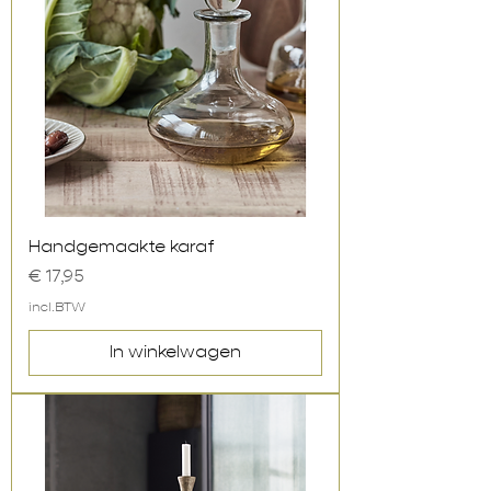
Handgemaakte karaf
Prijs
€ 17,95
incl.BTW
In winkelwagen