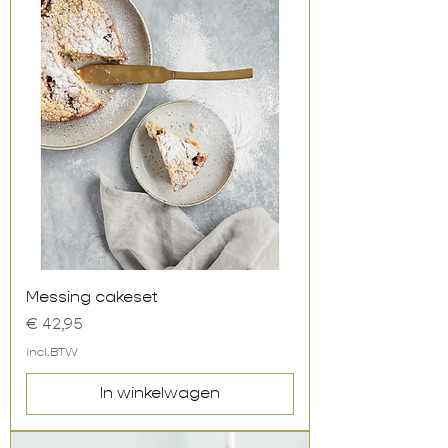
Messing cakeset
Prijs
€ 42,95
incl.BTW
In winkelwagen