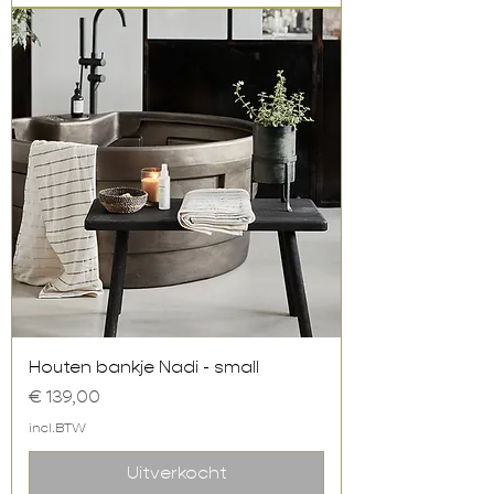
Houten bankje Nadi - small
Prijs
€ 139,00
incl.BTW
Uitverkocht