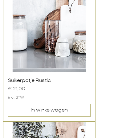
Suikerpotje Rustic
Prijs
€ 21,00
incl.BTW
In winkelwagen