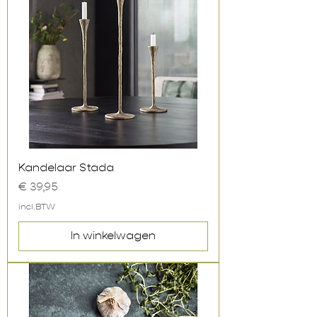
Kandelaar Stada
Prijs
€ 39,95
incl.BTW
In winkelwagen