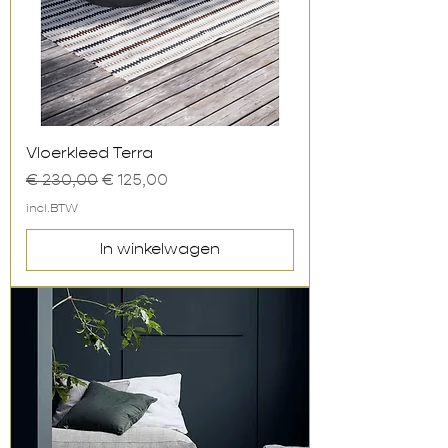
Vloerkleed Terra
Normale prijs
Verkoopprijs
€ 230,00
€ 125,00
incl.BTW
In winkelwagen