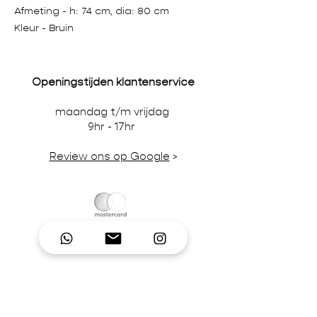
Afmeting - h: 74 cm, dia: 80 cm
Kleur - Bruin
Openingstijden klantenservice
maandag t/m vrijdag
9hr - 17hr
Review ons op Google
>
Wij accepteren credit-/debitcards,
iDeal en pinbetalingen in onze winkel.
BTW-nummer NL866242867B01 | KvK-
nummer
92995306