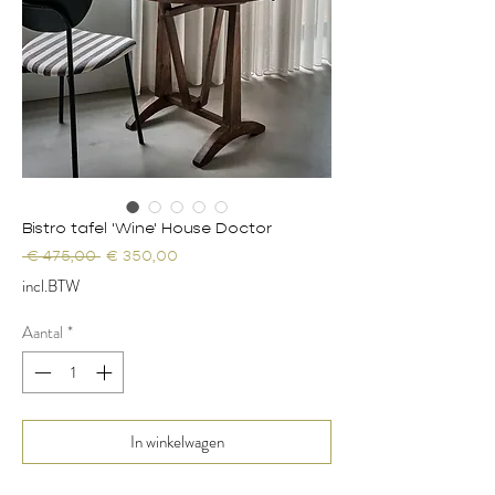
Bistro tafel 'Wine' House Doctor
Normale
Verkoopprijs
 € 475,00 
€ 350,00
prijs
incl.BTW
Aantal
*
In winkelwagen