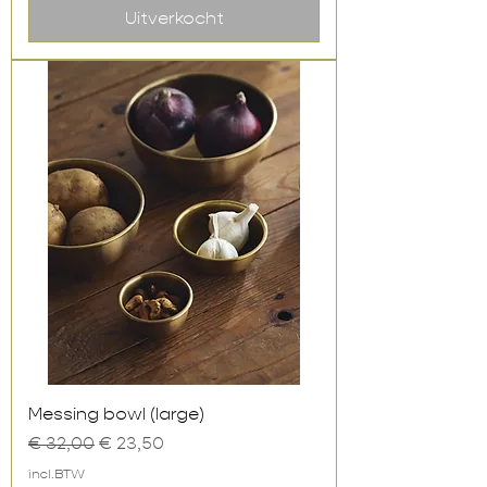
Uitverkocht
Messing bowl (large)
Normale prijs
Verkoopprijs
€ 32,00
€ 23,50
incl.BTW