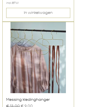
incl.BTW
In winkelwagen
Messing kledinghanger
Normale prijs
Verkoopprijs
€ 13,00
€ 9,00