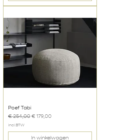
Poef Tabi
Normale prijs
Verkoopprijs
€ 254,00
€ 179,00
incl.BTW
In winkelwagen