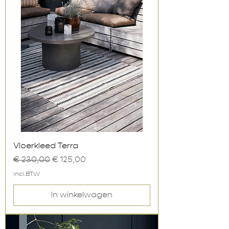
Vloerkleed Terra
Normale prijs
Verkoopprijs
€ 230,00
€ 125,00
incl.BTW
In winkelwagen