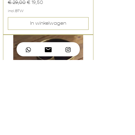
Normale prijs
Verkoopprijs
€ 29,00
€ 19,50
incl.BTW
In winkelwagen
Messing bowl (medium)