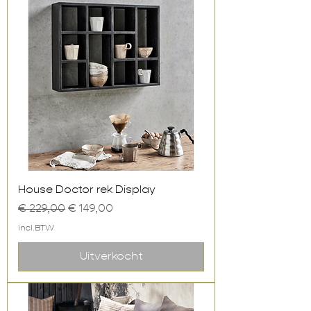
House Doctor rek Display
Normale prijs
Verkoopprijs
€ 229,00
€ 149,00
incl.BTW
Uitverkocht