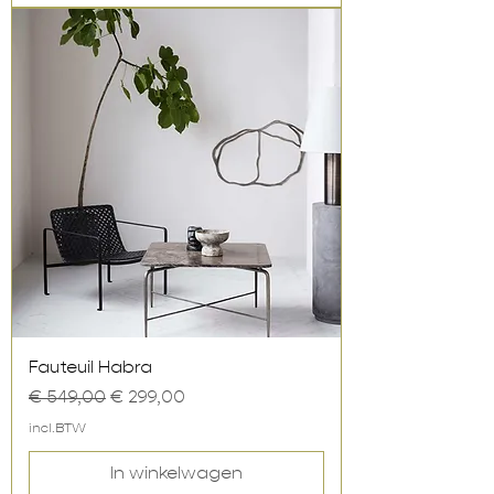
Fauteuil Habra
Normale prijs
Verkoopprijs
€ 549,00
€ 299,00
incl.BTW
In winkelwagen