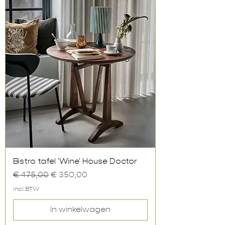
Bistro tafel 'Wine' House Doctor
Normale prijs
Verkoopprijs
€ 475,00
€ 350,00
incl.BTW
In winkelwagen