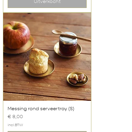
Uitverkocht
Messing rond serveertray (S)
Prijs
€ 8,00
incl.BTW