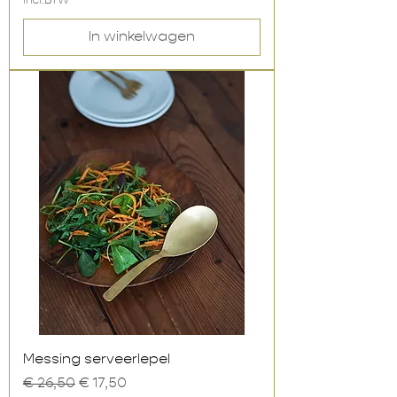
incl.BTW
In winkelwagen
Messing serveerlepel
Normale prijs
Verkoopprijs
€ 26,50
€ 17,50