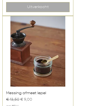
Uitverkocht
Messing afmeet lepel
Normale prijs
Verkoopprijs
€ 13,50
€ 9,00