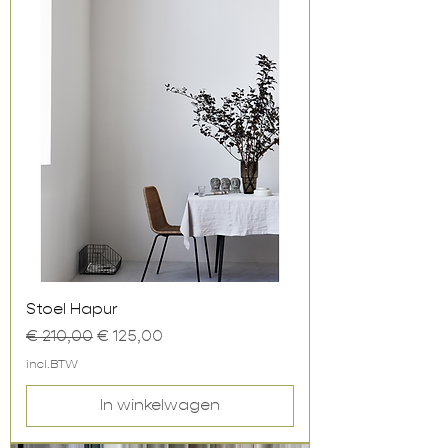
Stoel Hapur
Normale prijs
Verkoopprijs
€ 210,00
€ 125,00
incl.BTW
In winkelwagen