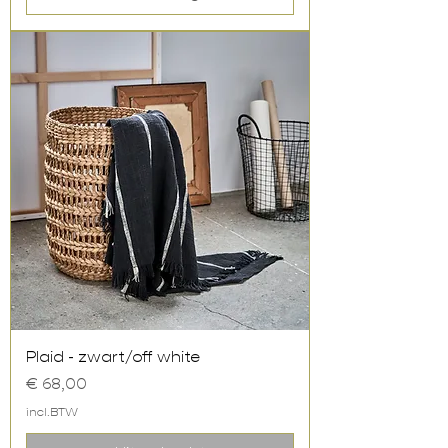
Plaid - zwart/off white
Prijs
€ 68,00
incl.BTW