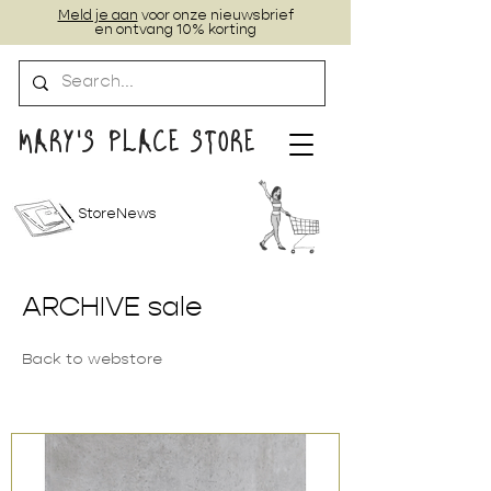
Meld je aan
voor onze nieuwsbrief
en ontvang 10% korting
MARY'S PLACE STORE
StoreNews
ARCHIVE sale
Back to webstore