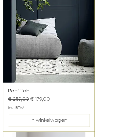
Poef Tabi
Normale prijs
Verkoopprijs
€ 259,00
€ 179,00
incl.BTW
In winkelwagen