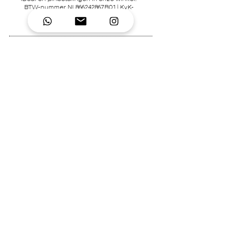
BTW-nummer NL866242867B01 | KvK-
nummer
92995306
Contact
Mary's Place Store
0619332022
contact@marysplacestore.nl
© 2026 Created by
Mary's Place
Mary's Place Store - lifestylewinkel