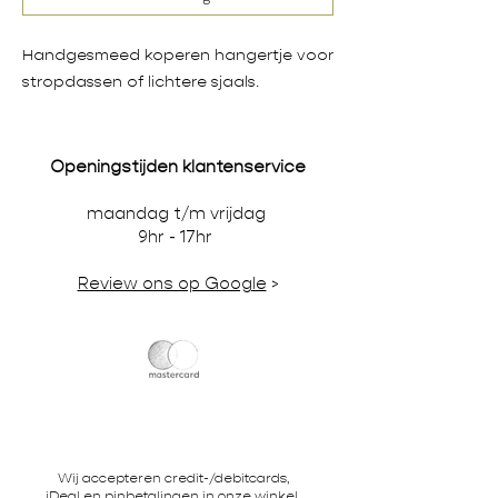
Handgesmeed koperen hangertje voor
stropdassen of lichtere sjaals.
Openingstijden klantenservice
maandag t/m vrijdag
9hr - 17hr
Review ons op Google
>
Wij accepteren credit-/debitcards,
iDeal en pinbetalingen in onze winkel.