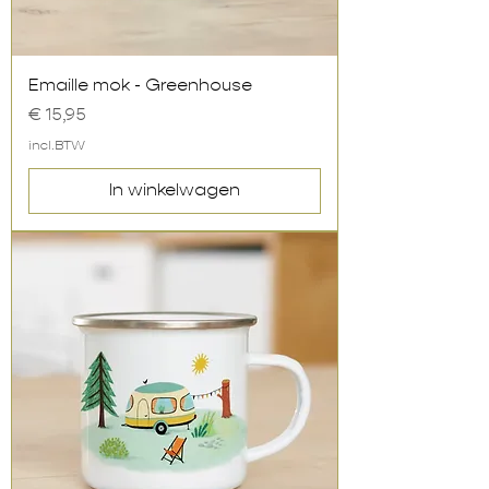
Emaille mok - Greenhouse
Prijs
€ 15,95
incl.BTW
In winkelwagen