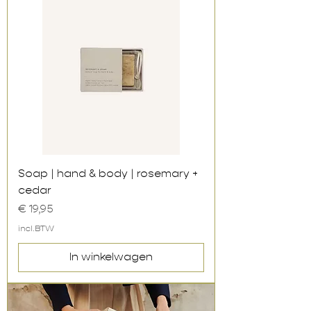
Soap | hand & body | rosemary +
cedar
Prijs
€ 19,95
incl.BTW
In winkelwagen