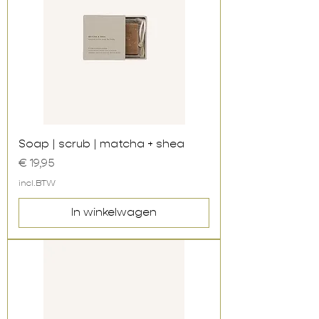
Soap | scrub | matcha + shea
Prijs
€ 19,95
incl.BTW
In winkelwagen