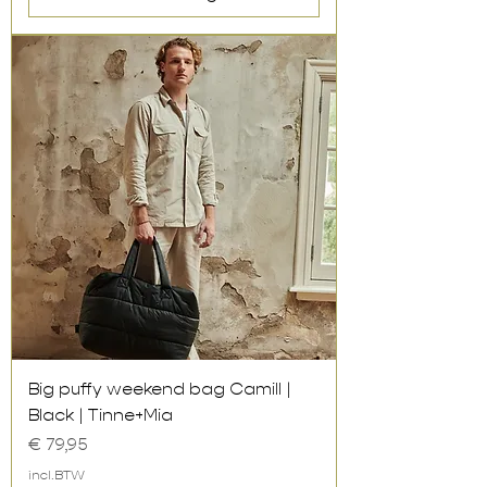
Big puffy weekend bag Camill |
Black | Tinne+Mia
Prijs
€ 79,95
incl.BTW