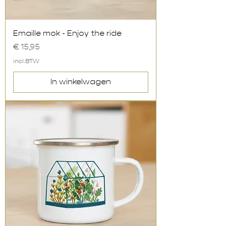
Emaille mok - Enjoy the ride
Prijs
€ 15,95
incl.BTW
In winkelwagen