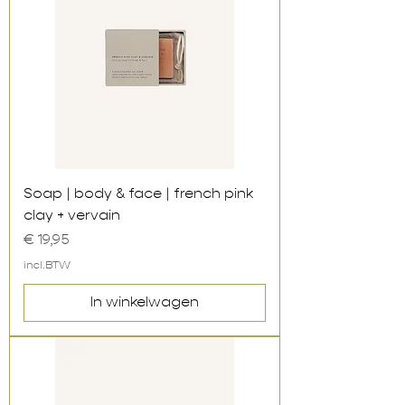
Soap | body & face | french pink
clay + vervain
Prijs
€ 19,95
incl.BTW
In winkelwagen