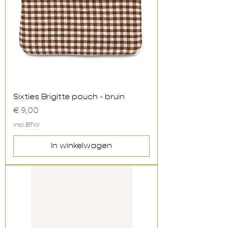
Sixties Brigitte pouch - bruin
Prijs
€ 9,00
incl.BTW
In winkelwagen