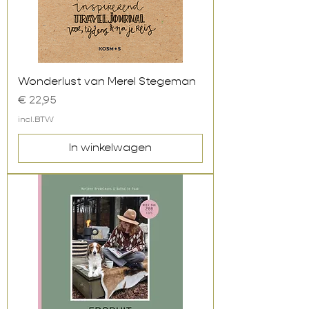
Wonderlust van Merel Stegeman
Prijs
€ 22,95
incl.BTW
In winkelwagen