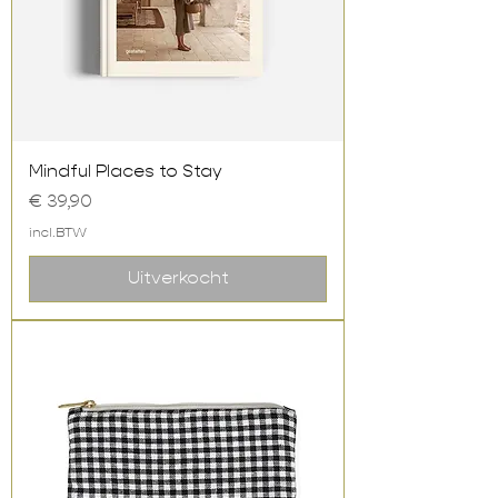
Mindful Places to Stay
Prijs
€ 39,90
incl.BTW
Uitverkocht