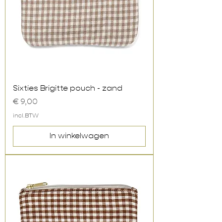
Sixties Brigitte pouch - zand
Prijs
€ 9,00
incl.BTW
In winkelwagen