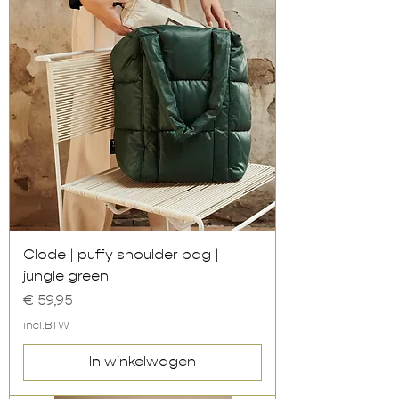
Clode | puffy shoulder bag |
jungle green
Prijs
€ 59,95
incl.BTW
In winkelwagen