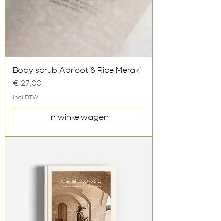
Body scrub Apricot & Rice Meraki
Prijs
€ 27,00
incl.BTW
In winkelwagen