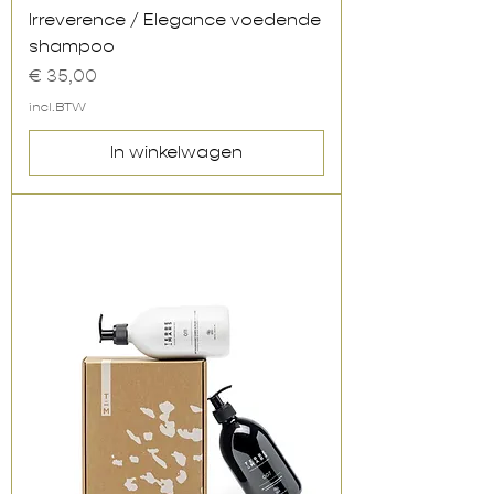
Irreverence / Elegance voedende
shampoo
Prijs
€ 35,00
incl.BTW
In winkelwagen