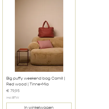
Big puffy weekend bag Camill |
Red wood | Tinne+Mia
Prijs
€ 79,95
incl.BTW
In winkelwagen