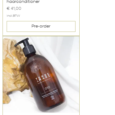
haarconditioner
Prijs
€ 41,00
incl.BTW
Pre-order