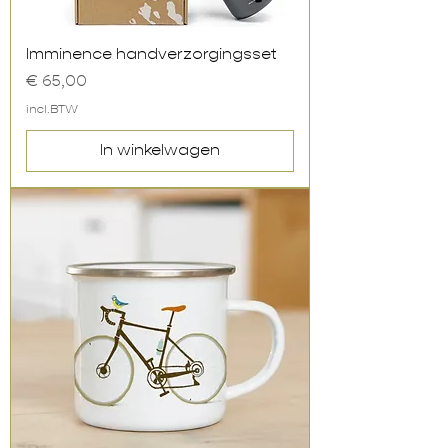
Imminence handverzorgingsset
Prijs
€ 65,00
incl.BTW
In winkelwagen