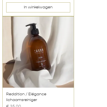
In winkelwagen
Reddition / Elégance
lichaamsreiniger
Prijs
€ 35,00