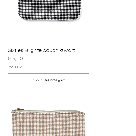
Sixties Brigitte pouch -zwart
Prijs
€ 9,00
incl.BTW
In winkelwagen