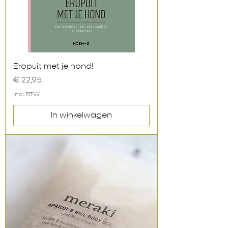
Eropuit met je hond!
Prijs
€ 22,95
incl.BTW
In winkelwagen