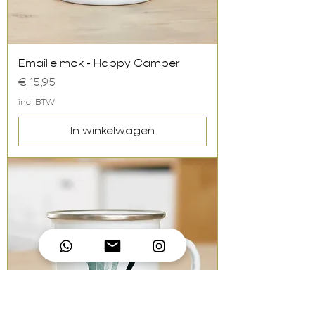
Emaille mok - Happy Camper
Prijs
€ 15,95
incl.BTW
In winkelwagen