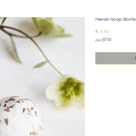
Meraki Soap Bomb
Prijs
€ 5,50
incl.BTW