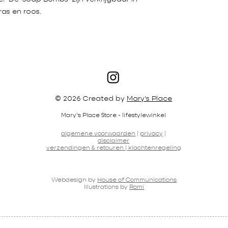
ras en roos.
© 2026 Created by
Mary's Place
Mary's Place Store - lifestylewinkel
algemene voorwaarden
|
privacy
|
disclaimer
verzendingen & retouren |
klachtenregeling
Webdesign by
House of Communications
Illustrations by
Romi