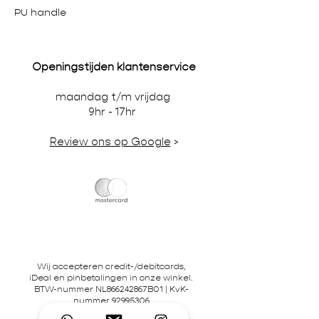
PU handle
Openingstijden klantenservice
maandag t/m vrijdag
9hr - 17hr
Review ons op Google
>
Wij accepteren credit-/debitcards,
iDeal en pinbetalingen in onze winkel.
BTW-nummer NL866242867B01 | KvK-
nummer
92995306