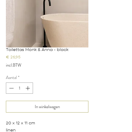
Toilettas Monk & Anna - black
Prijs
€ 26,95
incl.BTW
Aantal
*
In winkelwagen
20 x 12 x 11 cm
linen