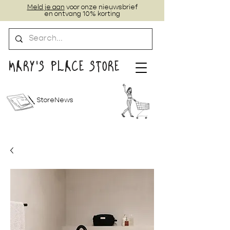
Meld je aan
voor onze nieuwsbrief
en ontvang 10% korting
MARY'S PLACE STORE
StoreNews