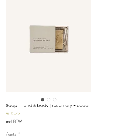
Soap | hand & body | rosemary + cedar
Prijs
€ 19,95
incl.BTW
Aantal
*