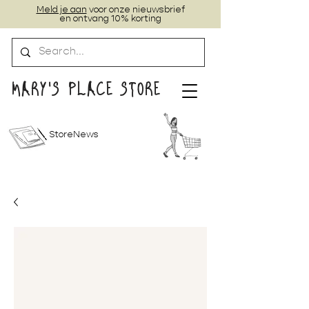
Meld je aan
voor onze nieuwsbrief
en ontvang 10% korting
MARY'S PLACE STORE
StoreNews