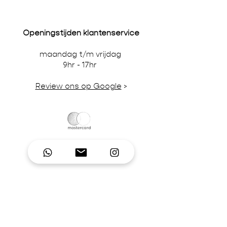
Openingstijden klantenservice
maandag t/m vrijdag
9hr - 17hr
Review ons op Google
>
Wij accepteren credit-/debitcards,
iDeal en pinbetalingen in onze winkel.
BTW-nummer NL866242867B01 | KvK-
nummer
92995306