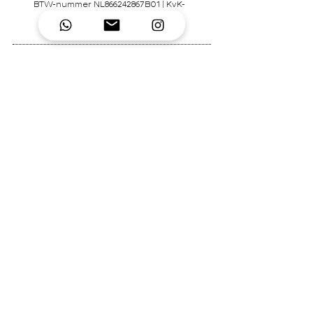
BTW-nummer NL866242867B01 | KvK-
nummer
92995306
Contact
Mary's Place Store
0619332022
contact@marysplacestore.nl
© 2026 Created by
Mary's Place
Mary's Place Store - lifestylewinkel