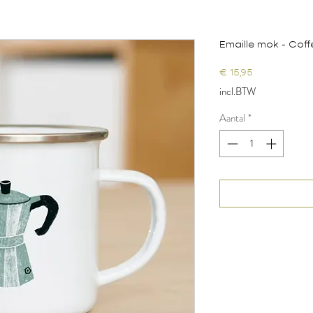
Emaille mok - Coff
Prijs
€ 15,95
incl.BTW
Aantal
*