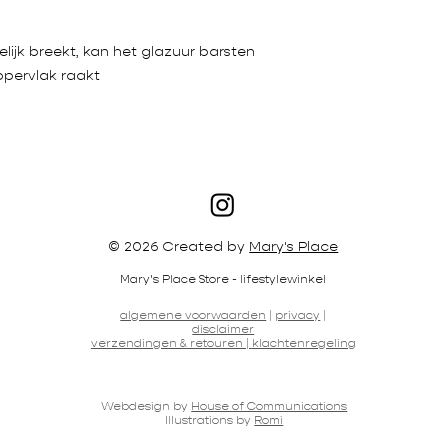
ijk breekt, kan het glazuur barsten
ppervlak raakt
© 2026 Created by
Mary's Place
Mary's Place Store - lifestylewinkel
algemene voorwaarden
|
privacy
|
disclaimer
verzendingen & retouren |
klachtenregeling
Webdesign by
House of Communications
Illustrations by
Romi