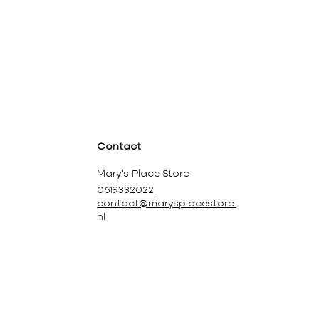
Contact
Mary's Place Store
0619332022
contact@marysplacestore.
nl