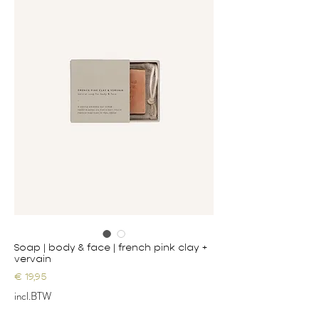
Soap | body & face | french pink clay +
vervain
Prijs
€ 19,95
incl.BTW