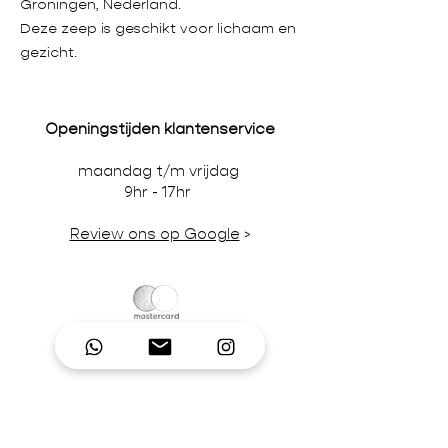
Groningen, Nederland.
Deze zeep is geschikt voor lichaam en
gezicht.
Openingstijden klantenservice
maandag t/m vrijdag
9hr - 17hr
Review ons op Google
>
Wij accepteren credit-/debitcards,
iDeal en pinbetalingen in onze winkel.
BTW-nummer NL866242867B01 | KvK-