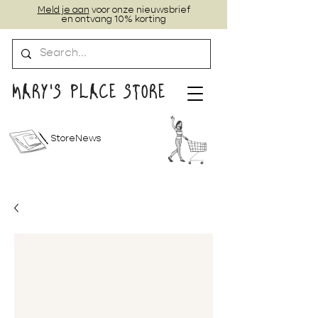
Meld je aan
voor onze nieuwsbrief
en ontvang 10% korting
MARY'S PLACE STORE
StoreNews