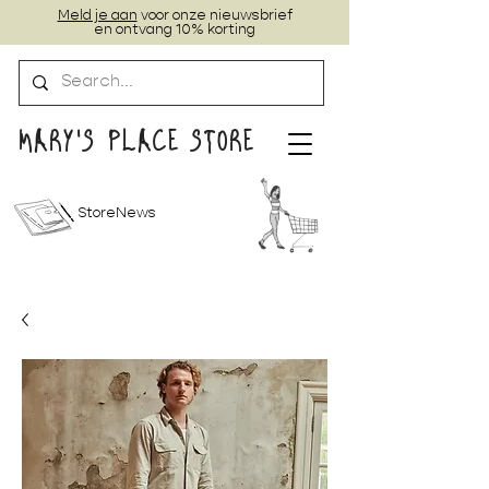
Meld je aan
voor onze nieuwsbrief
en ontvang 10% korting
MARY'S PLACE STORE
StoreNews