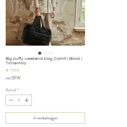
Big puffy weekend bag Camill | Black |
Tinne+Mia
Prijs
€ 79,95
incl.BTW
Aantal
*
In winkelwagen