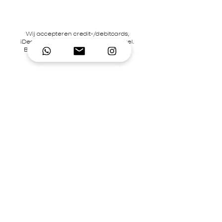
Wij accepteren credit-/debitcards,
iDeal en pinbetalingen in onze winkel.
BTW-nummer NL866242867B01 | KvK-
nummer
92995306
Contact
Mary's Place Store
0619332022
contact@marysplacestore.nl