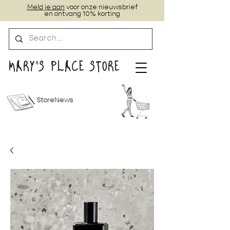
Meld je aan
voor onze nieuwsbrief
en ontvang 10% korting
MARY'S PLACE STORE
StoreNews