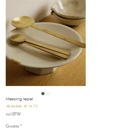
Messing lepel
Normale
Verkoopprijs
 € 21,00 
€ 14,70
prijs
incl.BTW
Grootte
*