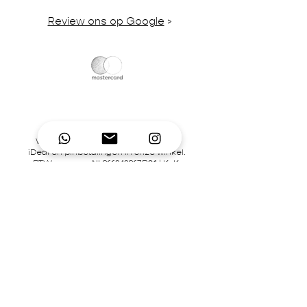
Review ons op Google
>
Wij accepteren credit-/debitcards,
iDeal en pinbetalingen in onze winkel.
BTW-nummer NL866242867B01 | KvK-
nummer
92995306
Contact
Mary's Place Store