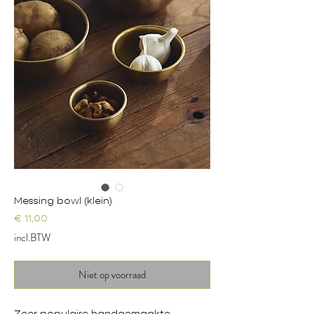
Messing bowl (klein)
Prijs
€ 11,00
incl.BTW
Niet op voorraad
Zeer populaire handgemaakte