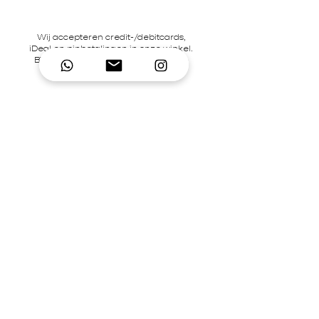
Wij accepteren credit-/debitcards,
iDeal en pinbetalingen in onze winkel.
BTW-nummer NL866242867B01 | KvK-
nummer
92995306
Contact
Mary's Place Store
0619332022
contact@marysplacestore.nl