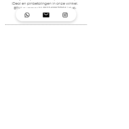
iDeal en pinbetalingen in onze winkel.
BTW-nummer NL866242867B01 | KvK-
nummer
92995306
Contact
Mary's Place Store
0619332022
contact@marysplacestore.nl
© 2026 Created by
Mary's Place