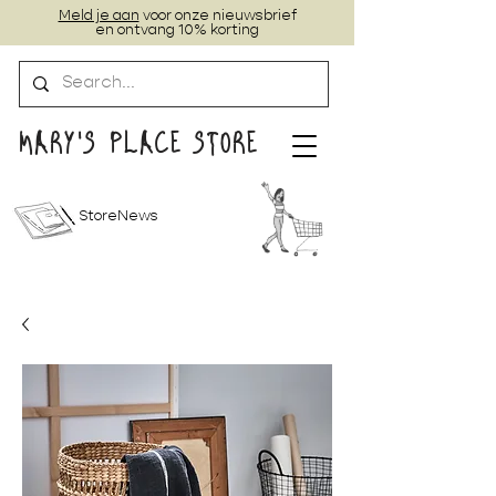
Meld je aan
voor onze nieuwsbrief
en ontvang 10% korting
MARY'S PLACE STORE
StoreNews