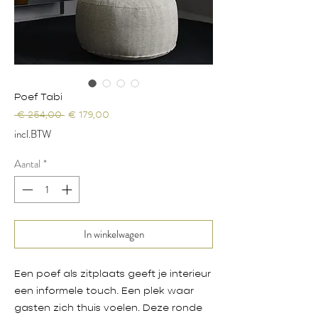
Poef Tabi
Normale
Verkoopprijs
 € 254,00 
€ 179,00
prijs
incl.BTW
Aantal
*
In winkelwagen
Een poef als zitplaats geeft je interieur
een informele touch. Een plek waar
gasten zich thuis voelen. Deze ronde