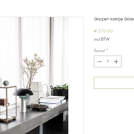
Glazen kastje Glas
Prijs
€ 270,00
incl.BTW
Aantal
*