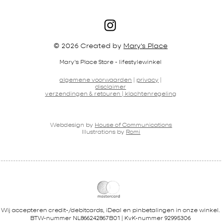
© 2026 Created by
Mary's Place
Mary's Place Store - lifestylewinkel
algemene voorwaarden
|
privacy
|
disclaimer
verzendingen & retouren |
klachtenregeling
Webdesign by
House of Communications
Illustrations by
Romi
Wij accepteren credit-/debitcards, iDeal en pinbetalingen in onze winkel.
BTW-nummer NL866242867B01 | KvK-nummer 92995306