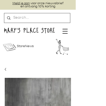
Meld je aan
voor onze nieuwsbrief
en ontvang 10% korting
MARY'S PLACE STORE
StoreNews