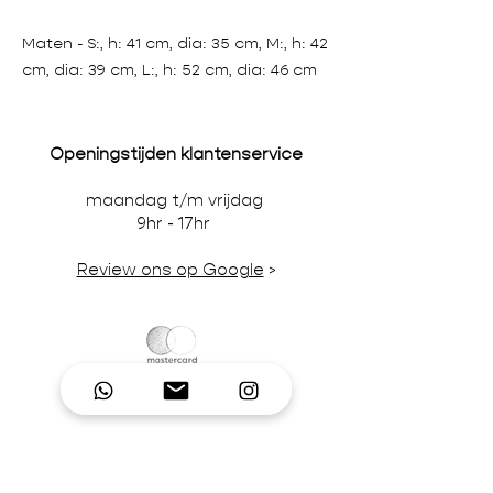
Maten - S:, h: 41 cm, dia: 35 cm, M:, h: 42
cm, dia: 39 cm, L:, h: 52 cm, dia: 46 cm
Openingstijden klantenservice
maandag t/m vrijdag
9hr - 17hr
Review ons op Google
>
Wij accepteren credit-/debitcards,
iDeal en pinbetalingen in onze winkel.