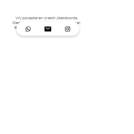
Wij accepteren credit-/debitcards,
iDeal en pinbetalingen in onze winkel.
BTW-nummer NL866242867B01 | KvK-
nummer
92995306
Contact
Mary's Place Store
0619332022
contact@marysplacestore.nl