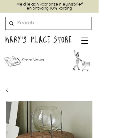
Meld je aan
voor onze nieuwsbrief
en ontvang 10% korting
MARY'S PLACE STORE
StoreNews