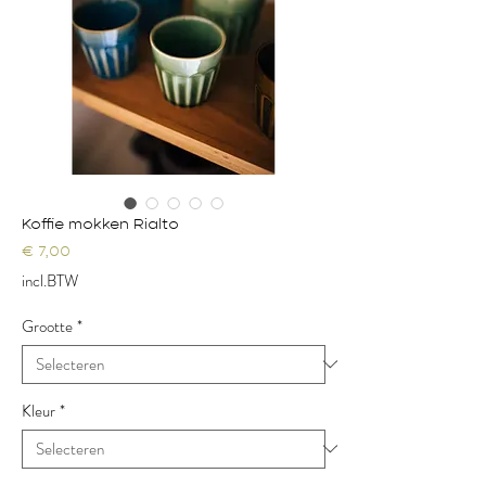
Koffie mokken Rialto
Prijs
€ 7,00
incl.BTW
Grootte
*
Kleur
*