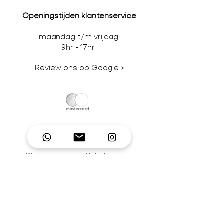
Openingstijden klantenservice
maandag t/m vrijdag
9hr - 17hr
Review ons op Google
>
Wij accepteren credit-/debitcards,
iDeal en pinbetalingen in onze winkel.
BTW-nummer NL866242867B01 | KvK-
nummer
92995306
Contact