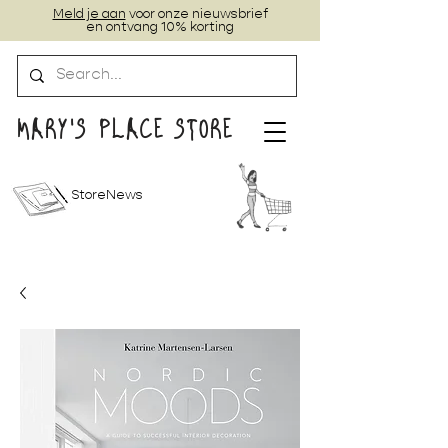
Meld je aan
voor onze nieuwsbrief
en ontvang 10% korting
MARY'S PLACE STORE
StoreNews