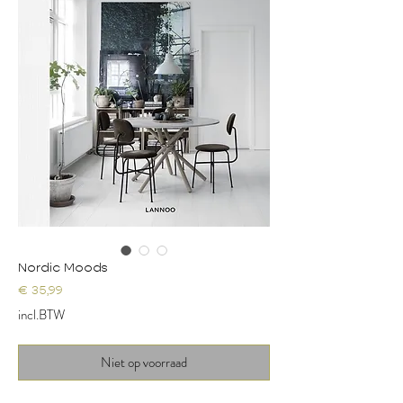
Nordic Moods
Prijs
€ 35,99
incl.BTW
Niet op voorraad