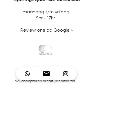
maandag t/m vrijdag
9hr - 17hr
Review ons op Google
>
Wij accepteren credit-/debitcards,
iDeal en pinbetalingen in onze winkel.
BTW-nummer NL866242867B01 | KvK-
nummer
92995306
Contact