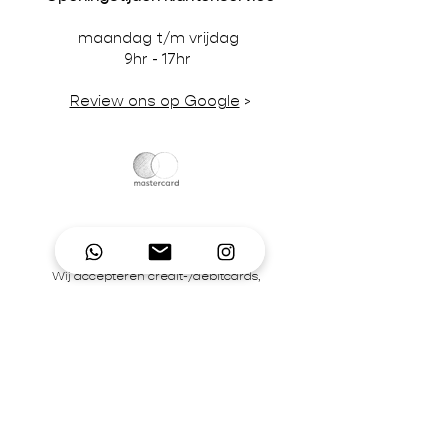
maandag t/m vrijdag
9hr - 17hr
Review ons op Google
>
Wij accepteren credit-/debitcards,
iDeal en pinbetalingen in onze winkel.
BTW-nummer NL866242867B01 | KvK-
nummer
92995306
Contact