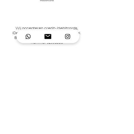
Wij accepteren credit-/debitcards,
iDeal en pinbetalingen in onze winkel.
BTW-nummer NL866242867B01 | KvK-
nummer
92995306
Contact
Mary's Place Store
0619332022
contact@marysplacestore.nl