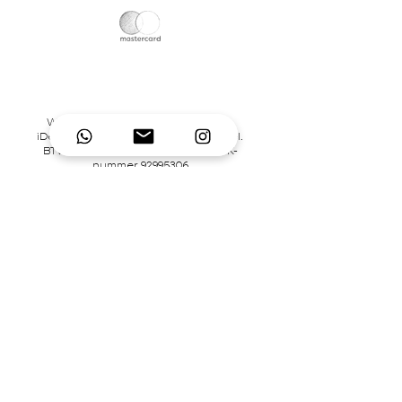
Wij accepteren credit-/debitcards,
iDeal en pinbetalingen in onze winkel.
BTW-nummer NL866242867B01 | KvK-
nummer
92995306
Contact
Mary's Place Store
0619332022
contact@marysplacestore.nl