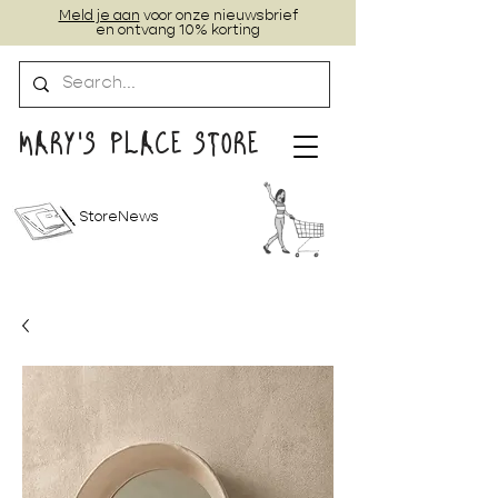
Meld je aan
voor onze nieuwsbrief
en ontvang 10% korting
MARY'S PLACE STORE
StoreNews