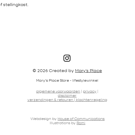
stellingkast.
© 2026 Created by
Mary's Place
Mary's Place Store - lifestylewinkel
algemene voorwaarden
|
privacy
|
disclaimer
verzendingen & retouren |
klachtenregeling
Webdesign by
House of Communications
Illustrations by
Romi