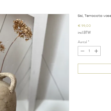
Sisi, Terracota vas
Prijs
€ 99,00
incl.BTW
Aantal
*