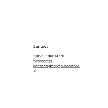
Contact
Mary's Place Store
0619332022
contact@marysplacestore.
nl