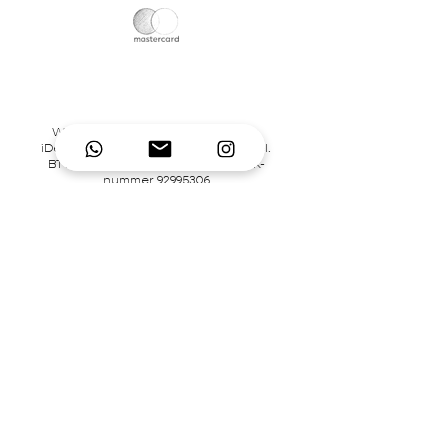
Wij accepteren credit-/debitcards,
iDeal en pinbetalingen in onze winkel.
BTW-nummer NL866242867B01 | KvK-
nummer
92995306
Contact
Mary's Place Store
0619332022
contact@marysplacestore.nl