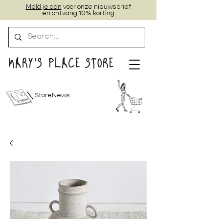
Meld je aan
voor onze nieuwsbrief
en ontvang 10% korting
MARY'S PLACE STORE
StoreNews