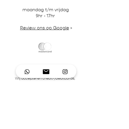
maandag t/m vrijdag
9hr - 17hr
Review ons op Google
>
Wij accepteren credit-/debitcards,
iDeal en pinbetalingen in onze winkel.
BTW-nummer NL866242867B01 | KvK-
nummer
92995306
Contact