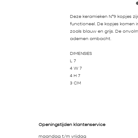
Deze keramieken N°9 kopjes zij
functioneel. De kopjes komen i
zoals blauw en grijs. De onvol
ademen ambacht.
DIMENSIES
L 7
4 W 7
4 H 7
3 CM
Openingstijden klantenservice
maandag t/m vrijdag