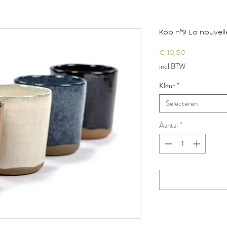
Kop n°9 La nouvell
Prijs
€ 10,50
incl.BTW
Kleur
*
Selecteren
Aantal
*