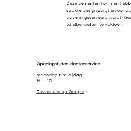
Deze cementen kommen hebben e
strakke design zorgt ervoor d
dat erin geserveerd wordt. Kie
tafelbehoeften te voldoen.
Openingstijden klantenservice
maandag t/m vrijdag
9hr - 17hr
Review ons op Google
>