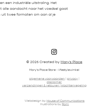
en industriële uitstraling. Het
at alle aandacht naar het voedsel gaat
s uit twee formaten om aan al je
© 2026 Created by
Mary's Place
Mary's Place Store - lifestylewinkel
algemene voorwaarden
|
privacy
|
disclaimer
verzendingen & retouren |
klachtenregeling
Webdesign by
House of Communications
Illustrations by
Romi