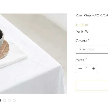
Kom Grijs - FCK T
Prijs
€ 18,00
incl.BTW
Grootte
*
Selecteren
Aantal
*