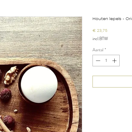
Houten lepels - Or
Prijs
€ 23,75
incl.BTW
Aantal
*